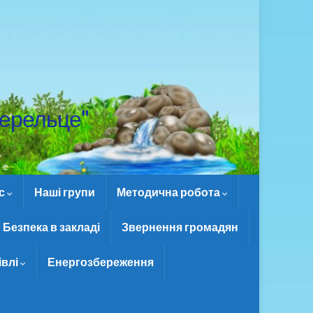
ерельце"
ас
Наші групи
Методична робота
Безпека в закладі
Звернення громадян
івлі
Енергозбереження