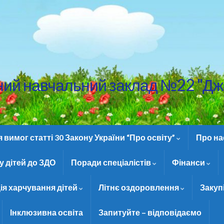
ний навчальний заклад №22 "Дж
вимог статті 30 Закону України “Про освіту”
Про н
 дітей до ЗДО
Поради спеціалістів
Фінанси
ія харчування дітей
Літнє оздоровлення
Закуп
Інклюзивна освіта
Запитуйте – відповідаємо