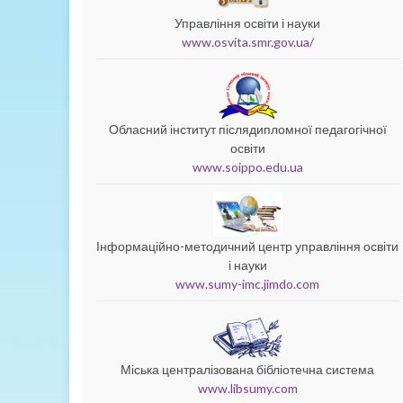
Управління освіти і науки
www.osvita.smr.gov.ua/
Обласний інститут післядипломної педагогічної
освіти
www.soippo.edu.ua
Інформаційно-методичний центр управління освіти
і науки
www.sumy-imc.jimdo.com
Міська централізована бібліотечна система
www.libsumy.com