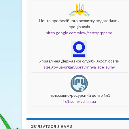
Центр професійного розвитку педагогічних
працівників
sites.google.com/view/centrprppsmr
Управління Державної служби якості освіти
sqe.gov.ua/organ/upravlinnya-sqe-sumy
Інклюзивно-ресурсний центр №1
irc1.sumy.sch.in.ua
ЗВ’ЯЗАТИСЯ З НАМИ