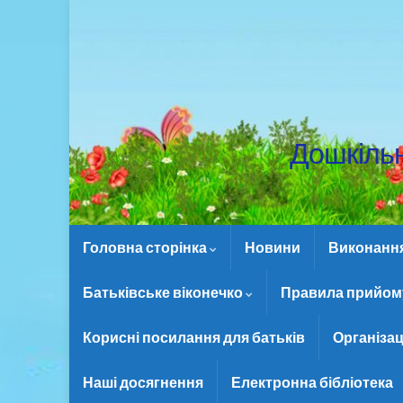
Дошкіль
Головна сторінка
Новини
Виконання 
Батьківське віконечко
Правила прийому
Корисні посилання для батьків
Організац
Наші досягнення
Електронна бібліотека