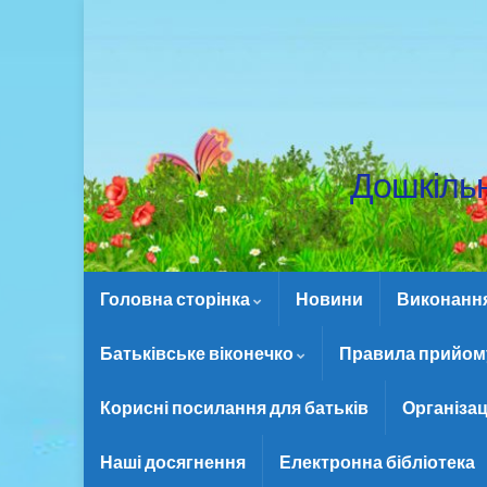
Дошкіль
Головна сторінка
Новини
Виконання 
Батьківське віконечко
Правила прийому
Корисні посилання для батьків
Організац
Наші досягнення
Електронна бібліотека