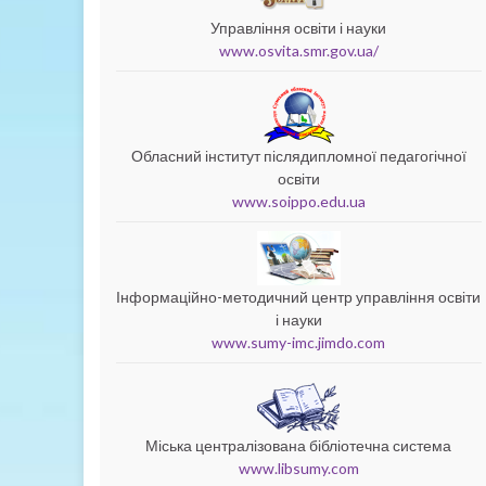
Управління освіти і науки
www.osvita.smr.gov.ua/
Обласний інститут післядипломної педагогічної
освіти
www.soippo.edu.ua
Інформаційно-методичний центр управління освіти
і науки
www.sumy-imc.jimdo.com
Міська централізована бібліотечна система
www.libsumy.com