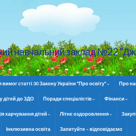
ний навчальний заклад №22 "Дж
вимог статті 30 Закону України “Про освіту”
Про н
 дітей до ЗДО
Поради спеціалістів
Фінанси
ія харчування дітей
Літнє оздоровлення
Закуп
Інклюзивна освіта
Запитуйте – відповідаємо