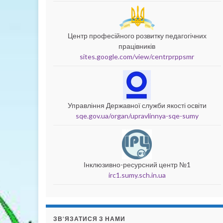
Центр професійного розвитку педагогічних
працівників
sites.google.com/view/centrprppsmr
Управління Державної служби якості освіти
sqe.gov.ua/organ/upravlinnya-sqe-sumy
Інклюзивно-ресурсний центр №1
irc1.sumy.sch.in.ua
ЗВ’ЯЗАТИСЯ З НАМИ