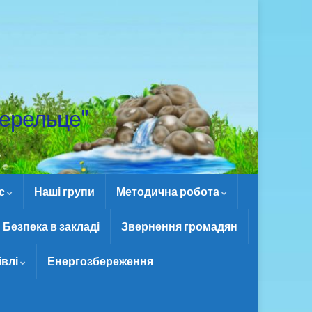
ерельце"
ас
Наші групи
Методична робота
Безпека в закладі
Звернення громадян
івлі
Енергозбереження